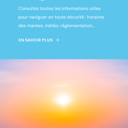
Consultez toutes les informations utiles
pour naviguer en toute sécurité : horaires
des marées, météo, règlementation...
EN SAVOIR PLUS