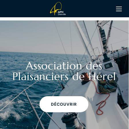
A
s
s
o
c
i
a
t
i
o
n
d
e
s
P
l
a
i
s
a
n
c
i
e
r
s
d
e
H
é
r
e
l
DÉCOUVRIR