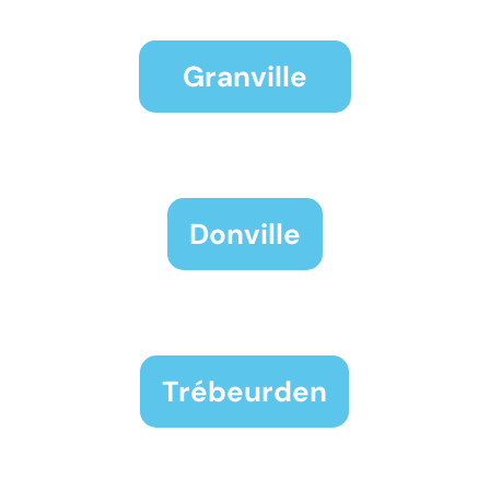
Granville
Donville
Trébeurden