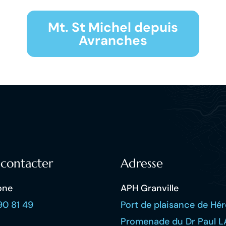
Mt. St Michel depuis
Avranches
contacter
Adresse
one
APH Granville
90 81 49
Port de plaisance de Hér
Promenade du Dr Paul L