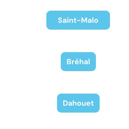
Saint-Malo
Bréhal
Dahouet