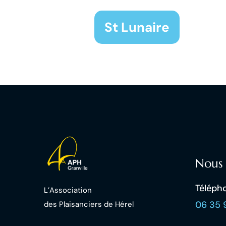
St Lunaire
Nous 
Téléph
L’Association
06 35 
des Plaisanciers d
e Hérel