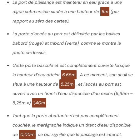
Le port de plaisance est maintenu en eau grâce à une
digue submersible située à une hauteur de
6m
(par
rapport au zéro des cartes).
La porte d’accès au port est délimitée par les balises
babord (rouge) et tribord (verte), comme le montre la
photo ci-dessus.
Cette porte bascule et est complètement ouverte lorsque
la hauteur d’eau atteint
6,65m
. A ce moment,
son seuil se
situe à une hauteur de
5,25m
, et l’accès au port est
ouvert avec un tirant d’eau disponible d’au moins (6,65m –
5,25m =)
1,40m
.
Tant que la porte abattante n’est pas complètement
couchée, le marégraphe indique un tirant d’eau disponible
de
0,00m
, ce qui signifie que le passage est interdit.