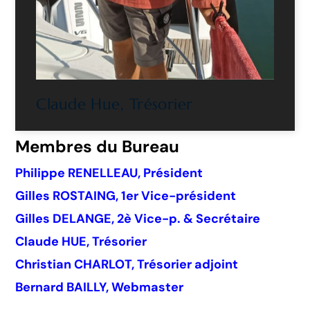
Claude Hue, Trésorier
Membres du Bureau
Philippe RENELLEAU, Président
Gilles ROSTAING, 1er Vice-président
Gilles DELANGE, 2è Vice-p. & Secrétaire
Claude HUE, Trésorier
Christian CHARLOT, Trésorier adjoint
Bernard BAILLY, Webmaster