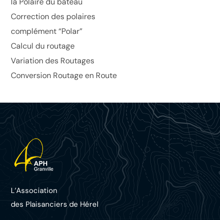
la Polaire du bateau
Correction des polaires
complément “Polar”
Calcul du routage
Variation des Routages
Conversion Routage en Route
L’Association
des Plaisanciers d
e Hérel